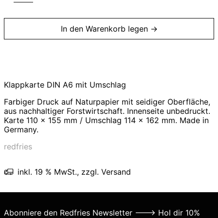
In den Warenkorb legen →
Andorra (EUR €)
Australien (AUD $)
Belgien (EUR €)
Bulgarien (EUR €)
Klappkarte DIN A6 mit Umschlag
Dänemark (DKK kr.)
Farbiger Druck auf Naturpapier mit seidiger Oberfläche,
Deutschland (EUR €)
aus nachhaltiger Forstwirtschaft. Innenseite unbedruckt.
Karte 110 x 155 mm / Umschlag 114 x 162 mm. Made in
Estland (EUR €)
Germany.
Färöer (DKK kr.)
redfries
Finnland (EUR €)
Frankreich (EUR €)
inkl. 19 % MwSt., zzgl. Versand
Georgien (EUR €)
Griechenland (EUR €)
Abonniere den Redfries Newsletter ---> Hol dir 10%
Irland (EUR €)