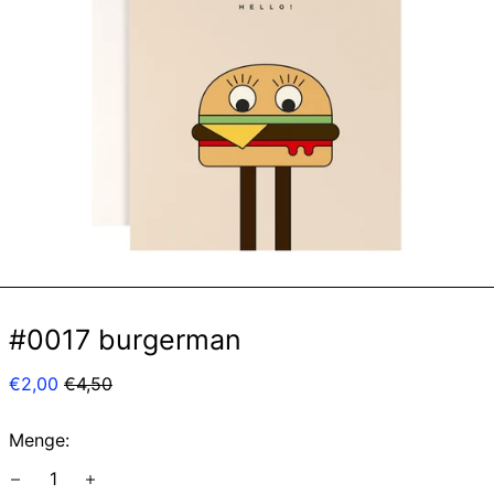
#0017 burgerman
Normaler
Sonderpreis
€2,00
€4,50
Preis
Menge: