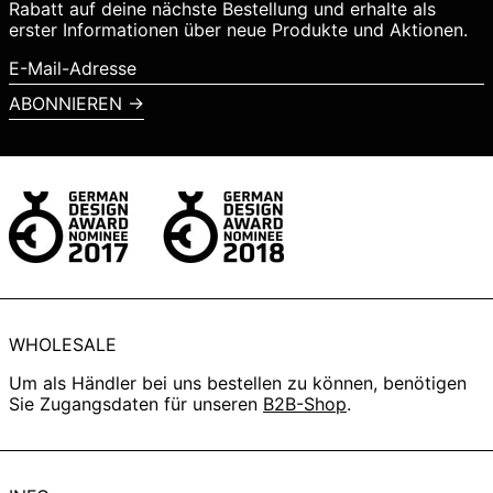
Rabatt auf deine nächste Bestellung und erhalte als
Island (ISK kr)
erster Informationen über neue Produkte und Aktionen.
Israel (ILS ₪)
E-
Mail-
Italien (EUR €)
ABONNIEREN →
Adresse
Japan (JPY ¥)
Kanada (CAD $)
Kroatien (EUR €)
Lettland (EUR €)
Liechtenstein (CHF
CHF)
Litauen (EUR €)
WHOLESALE
Luxemburg (EUR €)
Um als Händler bei uns bestellen zu können, benötigen
Malaysia (MYR RM)
Sie Zugangsdaten für unseren
B2B-Shop
.
Malta (EUR €)
Monaco (EUR €)
Neuseeland (NZD $)