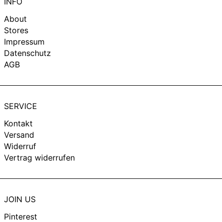
INFO
Niederlande (EUR €)
About
Norwegen (EUR €)
Stores
Impressum
Österreich (EUR €)
Datenschutz
Polen (PLN zł)
AGB
Portugal (EUR €)
Rumänien (RON Lei)
Schweden (SEK kr)
SERVICE
Singapur (SGD $)
Kontakt
Versand
Slowakei (EUR €)
Widerruf
Slowenien (EUR €)
Vertrag widerrufen
Sonderverwaltungsregion
Hongkong (HKD $)
Spanien (EUR €)
JOIN US
Südkorea (KRW ₩)
Pinterest
Tschechien (CZK Kč)