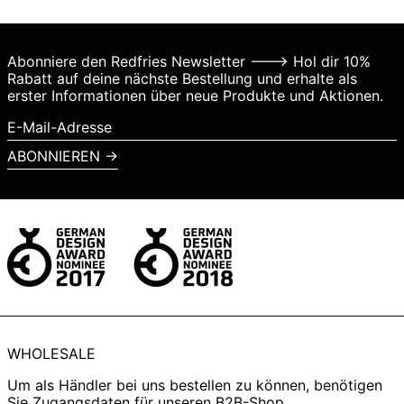
Georgien (EUR €)
Griechenland (EUR €)
Abonniere den Redfries Newsletter ---> Hol dir 10%
Irland (EUR €)
Rabatt auf deine nächste Bestellung und erhalte als
Island (ISK kr)
erster Informationen über neue Produkte und Aktionen.
Israel (ILS ₪)
E-
Mail-
Italien (EUR €)
ABONNIEREN →
Adresse
Japan (JPY ¥)
Kanada (CAD $)
Kroatien (EUR €)
Lettland (EUR €)
Liechtenstein (CHF
CHF)
Litauen (EUR €)
WHOLESALE
Luxemburg (EUR €)
Malaysia (MYR RM)
Um als Händler bei uns bestellen zu können, benötigen
Sie Zugangsdaten für unseren
B2B-Shop
.