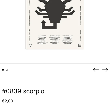
Vorheri
Nä
Schiebe
Sc
#0839 scorpio
Normaler
€2,00
Preis