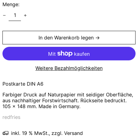
Menge:
In den Warenkorb legen →
Andorra (EUR €)
Australien (AUD $)
Belgien (EUR €)
Weitere Bezahlmöglichkeiten
Bulgarien (EUR €)
Dänemark (DKK kr.)
Postkarte DIN A6
Deutschland (EUR €)
Farbiger Druck auf Naturpapier mit seidiger Oberfläche
,
aus nachhaltiger Forstwirtschaft. Rückseite bedruckt.
Estland (EUR €)
105 x 148 mm. Made in Germany.
Färöer (DKK kr.)
redfries
Finnland (EUR €)
Frankreich (EUR €)
inkl. 19 % MwSt., zzgl. Versand