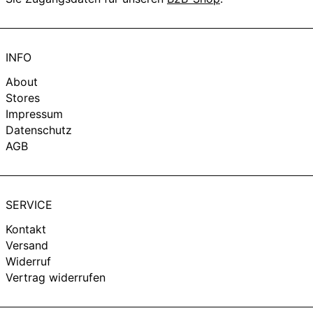
Malta (EUR €)
Monaco (EUR €)
Neuseeland (NZD $)
INFO
Niederlande (EUR €)
About
Norwegen (EUR €)
Stores
Impressum
Österreich (EUR €)
Datenschutz
Polen (PLN zł)
AGB
Portugal (EUR €)
Rumänien (RON Lei)
Schweden (SEK kr)
SERVICE
Singapur (SGD $)
Kontakt
Slowakei (EUR €)
Versand
Widerruf
Slowenien (EUR €)
Vertrag widerrufen
Sonderverwaltungsregion
Hongkong (HKD $)