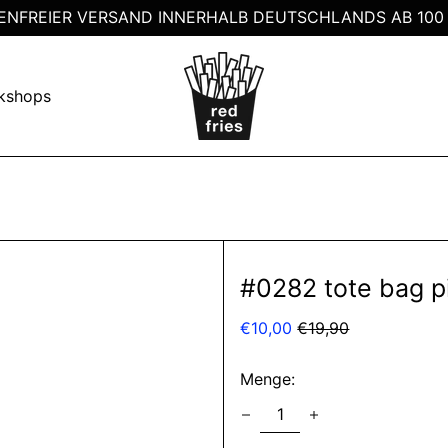
ENFREIER VERSAND INNERHALB DEUTSCHLANDS AB 100
kshops
#0282 tote bag p
Normaler
Sonderpreis
€10,00
€19,90
Preis
Menge: