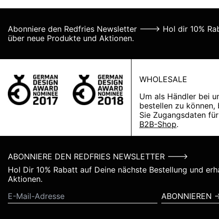
Abonniere den Redfries Newsletter ---> Hol dir 10% Raba
über neue Produkte und Aktionen.
WHOLESALE
Um als Händler bei u
bestellen zu können,
Sie Zugangsdaten für
B2B-Shop
.
ABONNIERE DEN REDFRIES NEWSLETTER --->
Hol Dir 10% Rabatt auf Deine nächste Bestellung und erh
Aktionen.
© 2026,
www.redfries.com
.
ABONNIEREN 
Made with ❤️ by www.pfeil-bogen.com
E-
Mail-