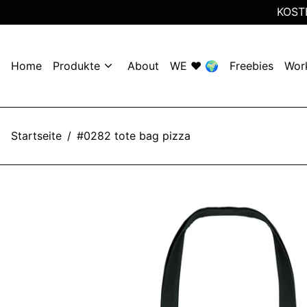
KOST
Home
Produkte
About
WE ❤️ 🌍
Freebies
Wor
Startseite
/
#0282 tote bag pizza